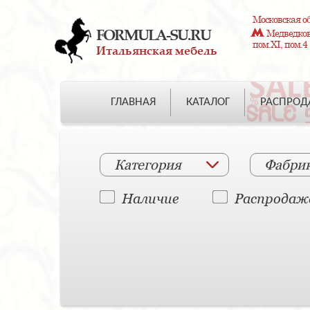
Московская об
FORMULA-SU.RU
Медведково
пом.XI, пом.4
Итальянская мебель
ГЛАВНАЯ
КАТАЛОГ
РАСПРО
Категория
Фабри
Наличие
Распродаж