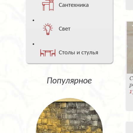
Сантехника
Свет
Столы и стулья
С
Популярное
р
1