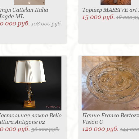
тул Cattelan Italia
Торшер MASSIVE art 
agda ML
15 000 руб.
18 000 ру
0 000 руб.
108 000 руб.
астольная лампа Bello
Панно Franco Bertozz
ittura Antigone v2
Vision С
0 000 руб.
120 000 руб.
36 000 руб.
144 000