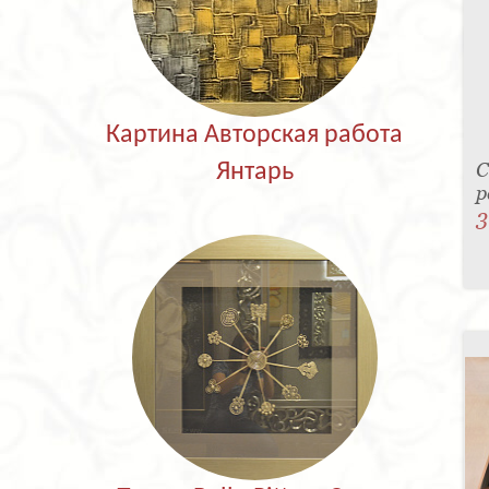
Картина Авторская работа
С
Янтарь
р
3