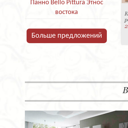
Панно Bello Pittura Этнос
востока
К
р
2
Больше предложений
В