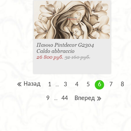
Панно Pintdecor G2304
Caldo abbraccio
26 800 руб.
32 160 руб.
Назад
1
3
4
5
6
7
8
...
9
44
Вперед
...