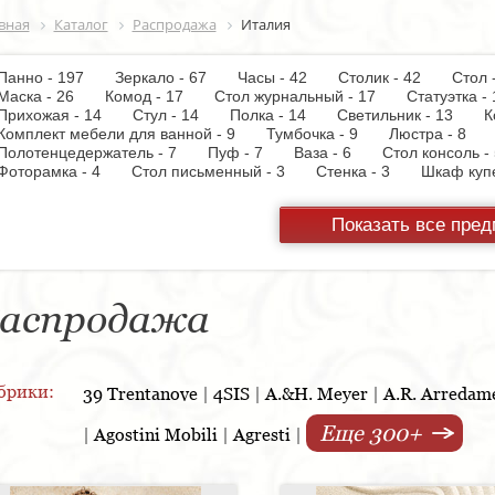
вная
Каталог
Распродажа
Италия
Панно - 197
Зеркало - 67
Часы - 42
Столик - 42
Стол
Маска - 26
Комод - 17
Стол журнальный - 17
Статуэтка
Прихожая - 14
Стул - 14
Полка - 14
Светильник - 13
К
Комплект мебели для ванной - 9
Тумбочка - 9
Люстра - 8
Полотенцедержатель - 7
Пуф - 7
Ваза - 6
Стол консоль
Фоторамка - 4
Стол письменный - 3
Стенка - 3
Шкаф ку
Настольная лампа - 3
Кресло - 3
Держатель для туалетной
Вытяжка - 3
Панель настенная для TV - 3
Газетница - 2
С
Показать все пре
Унитаз - 2
Торшер - 2
Предмет интерьера - 2
Пантогра
TV - 1
Тумба под TV - 1
Стойка ресепшен - 1
Варочная 
шкаф - 1
Копилка - 1
Корзина - 1
Держатель для обуви
Кухонная мойка - 1
Матраc - 1
Розетка - 1
Ширма - 1
Подсвечник - 1
Мыльница - 1
Подставка под зонт - 1
Спа
аспродажа
брики:
39 Trentanove
|
4SIS
|
A.&H. Meyer
|
A.R. Arredam
Еще 300+
|
Agostini Mobili
|
Agresti
|