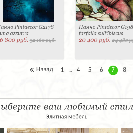
анно Pintdecor G2178
Панно Pintdecor G19
una azzurra
farfalla sull’ibiscus
6 800 руб.
20 400 руб.
32 160 руб.
24 480 р
Назад
1
4
5
6
7
8
...
ыберите ваш любимый сти
Элитная мебель