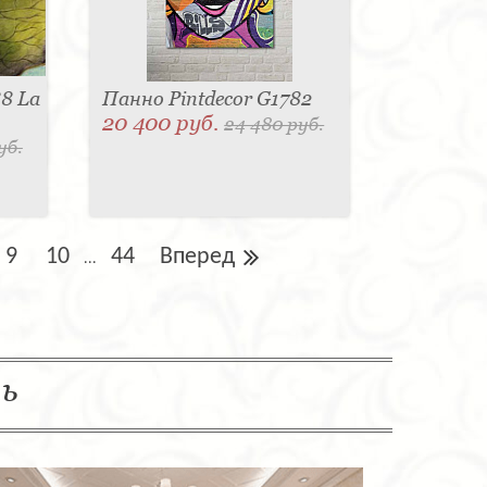
88 La
Панно Pintdecor G1782
20 400 руб.
24 480 руб.
уб.
9
10
44
Вперед
...
ль