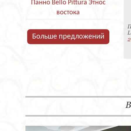
Панно Bello Pittura Этнос
востока
П
L
Больше предложений
2
В