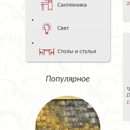
2
Сантехника
Свет
Столы и стулья
Популярное
Ч
D
1