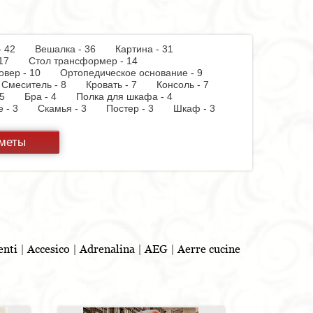
 - 42
Вешалка - 36
Картина - 31
 - 17
Стол трансформер - 14
овер - 10
Ортопедическое основание - 9
Смеситель - 8
Кровать - 7
Консоль - 7
 - 5
Бра - 4
Полка для шкафа - 4
пе - 3
Скамья - 3
Постер - 3
Шкаф - 3
 бумаги - 3
Держатель для стакана - 3
теллаж - 2
Стул барный - 2
Кухня - 2
дметы
ф - 2
Витрина - 1
Тумба - 1
Стойка для
панель - 1
Полотенцесушитель - 1
Духовой
 - 1
Бутылочница - 1
Игрушка - 1
Бар - 1
Шкафчик - 1
Съемник для одежды - 1
льня - 1
enti
|
Accesico
|
Adrenalina
|
AEG
|
Aerre cucine