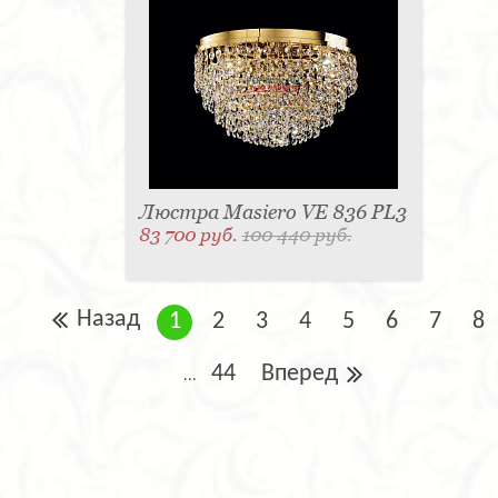
Люстра Masiero VE 836 PL3
83 700 руб.
100 440 руб.
Назад
1
2
3
4
5
6
7
8
44
Вперед
...