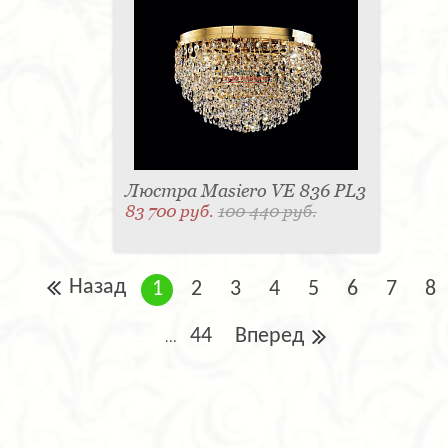
Люстра Masiero VE 836 PL3
83 700 руб.
100 440 руб.
Назад
1
2
3
4
5
6
7
8
44
Вперед
...