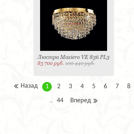
Люстра Masiero VE 836 PL3
83 700 руб.
100 440 руб.
Назад
1
2
3
4
5
6
7
8
44
Вперед
...