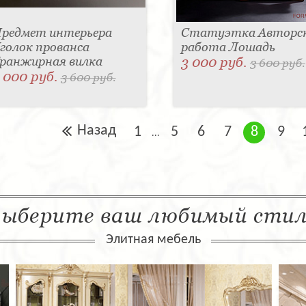
редмет интерьера
Статуэтка Авторс
голок прованса
работа Лошадь
ранжирная вилка
3 000 руб.
3 600 руб.
 000 руб.
3 600 руб.
Назад
1
5
6
7
8
9
...
ыберите ваш любимый сти
Элитная мебель