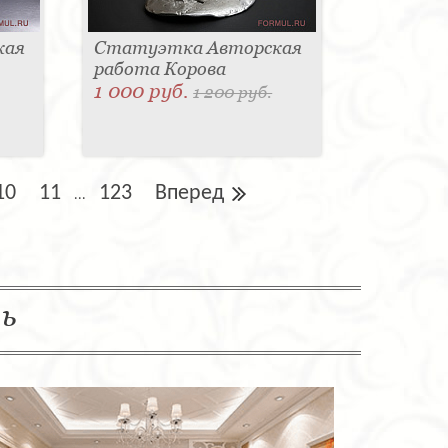
кая
Статуэтка Авторская
работа Корова
1 000 руб.
1 200 руб.
10
11
123
Вперед
...
ль