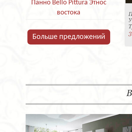
Панно Bello Pittura Этнос
востока
П
У
Т
3
Больше предложений
В