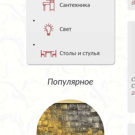
8
Сантехника
Свет
Столы и стулья
С
Популярное
C
2