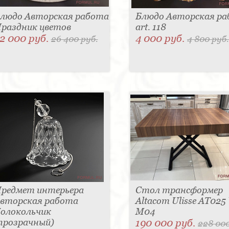
людо Авторская работа
Блюдо Авторская р
раздник цветов
art. 118
2 000 руб.
4 000 руб.
26 400 руб.
4 800 руб.
редмет интерьера
Стол трансформер
вторская работа
Altacom Ulisse AT025
олокольчик
M04
прозрачный)
190 000 руб.
228 000