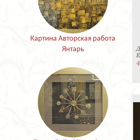
Картина Авторская работа
Д
Янтарь
E
4