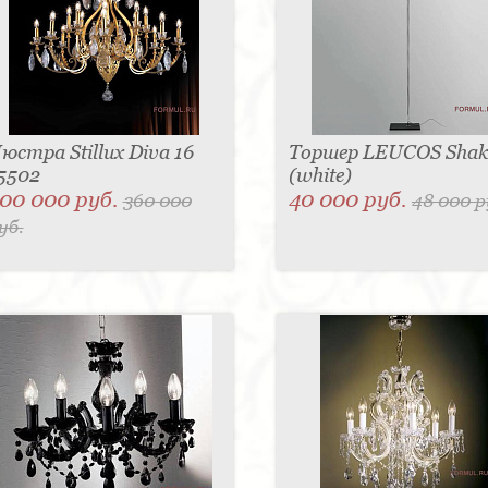
юстра Stillux Diva 16
Торшер LEUCOS Shak
5502
(white)
00 000 руб.
40 000 руб.
360 000
48 000 р
уб.