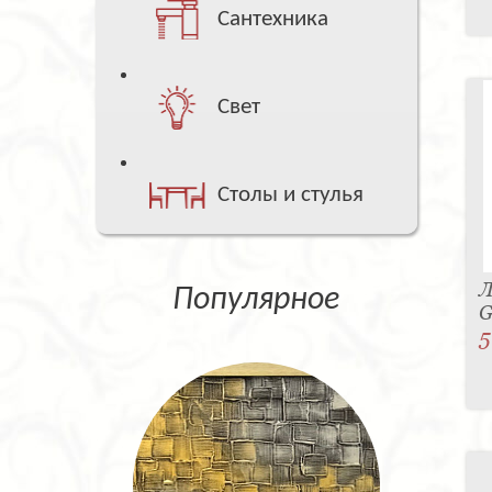
Сантехника
Свет
Столы и стулья
Л
Популярное
G
5