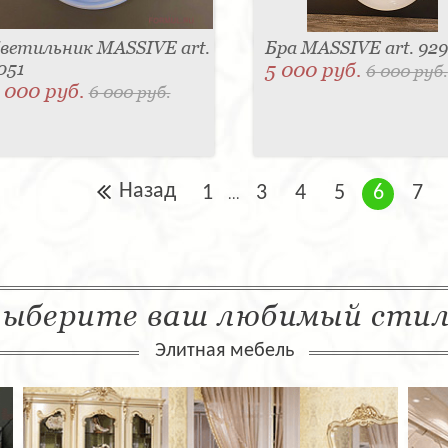
ветильник MASSIVE art.
Бра MASSIVE art. 929
051
5 000 руб.
6 000 руб.
 000 руб.
6 000 руб.
Назад
1
3
4
5
6
7
...
ыберите ваш любимый сти
Элитная мебель