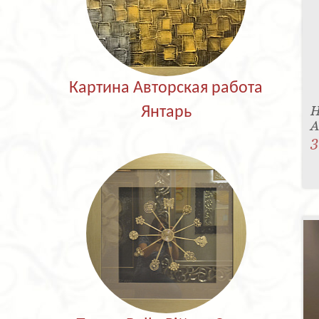
Картина Авторская работа
Н
Янтарь
A
3