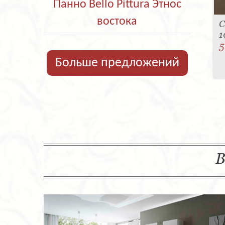
Панно Bello Pittura Этнос
востока
С
1
5
Больше предложений
В