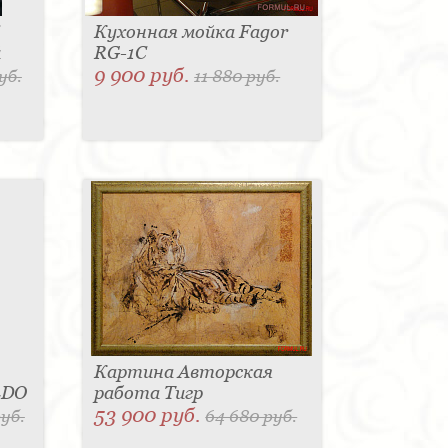
Кухонная мойка Fagor
й
RG-1C
9 900 руб.
уб.
11 880 руб.
Картина Авторская
LDO
работа Тигр
53 900 руб.
руб.
64 680 руб.