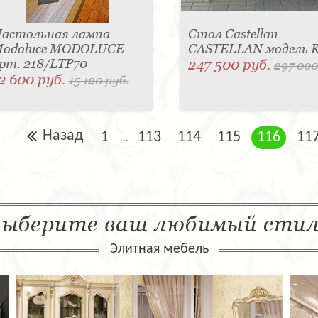
астольная лампа
Стол Castellan
odoluce MODOLUCE
CASTELLAN модель 
рт. 218/LTP70
247 500 руб.
297 000
2 600 руб.
15 120 руб.
Назад
1
113
114
115
116
11
...
ыберите ваш любимый сти
Элитная мебель