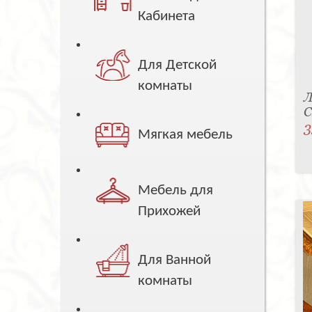
Кабинета
Для Детской
комнаты
Л
C
3
Мягкая мебель
Мебель для
Прихожей
Для Ванной
комнаты