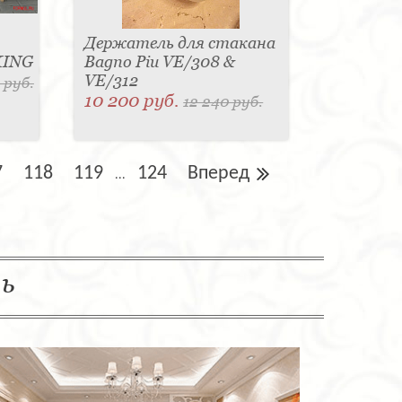
Держатель для стакана
KING
Bagno Piu VE/308 &
VE/312
 руб.
10 200 руб.
12 240 руб.
7
118
119
124
Вперед
...
ль