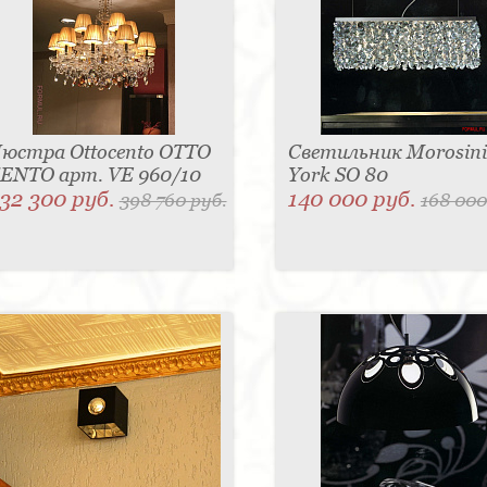
юстра Ottocento OTTO
Светильник Morosini
ENTO арт. VE 960/10
York SO 80
32 300 руб.
140 000 руб.
398 760 руб.
168 000