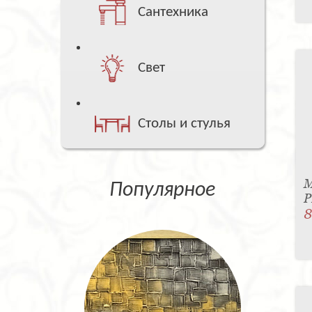
Сантехника
Свет
Столы и стулья
М
Популярное
P
8