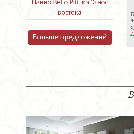
Панно Bello Pittura Этнос
востока
Н
M
а
1
Больше предложений
В