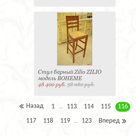
Стул барный Zilio ZILIO
модель BOHEME
48 400 руб.
58 080 руб.
Назад
1
113
114
115
116
...
117
118
119
123
Вперед
...