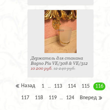
Держатель для стакана
Bagno Piu VE/308 & VE/312
10 200 руб.
12 240 руб.
Назад
1
113
114
115
116
...
117
118
119
124
Вперед
...