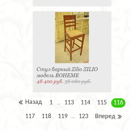
Стул барный Zilio ZILIO
модель BOHEME
48 400 руб.
58 080 руб.
Назад
1
113
114
115
116
...
117
118
119
123
Вперед
...