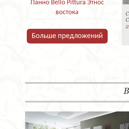
Панно Bello Pittura Этнос
востока
С
C
2
Больше предложений
В