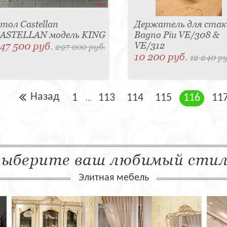
тол Castellan
Держатель для стак
ASTELLAN модель KING
Bagno Piu VE/308 &
47 500 руб.
VE/312
297 000 руб.
10 200 руб.
12 240 ру
Назад
1
113
114
115
116
11
...
ыберите ваш любимый сти
Элитная мебель