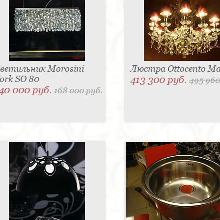
ветильник Morosini
Люстра Ottocento Ma
ork SO 80
413 300 руб.
495 960
40 000 руб.
168 000 руб.