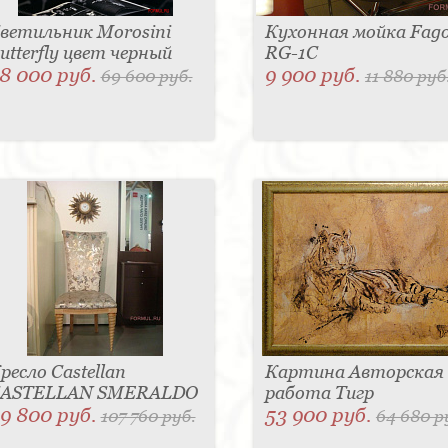
ветильник Morosini
Кухонная мойка Fag
utterfly цвет черный
RG-1C
8 000 руб.
9 900 руб.
69 600 руб.
11 880 руб
ресло Castellan
Картина Авторская
ASTELLAN SMERALDO
работа Тигр
9 800 руб.
53 900 руб.
107 760 руб.
64 680 р