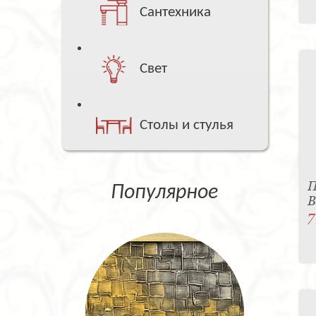
Сантехника
Свет
Столы и стулья
П
Популярное
B
7