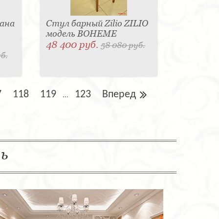
ана
Стул барный Zilio ZILIO
модель BOHEME
48 400 руб.
58 080 руб.
б.
7
118
119
123
Вперед
...
ль