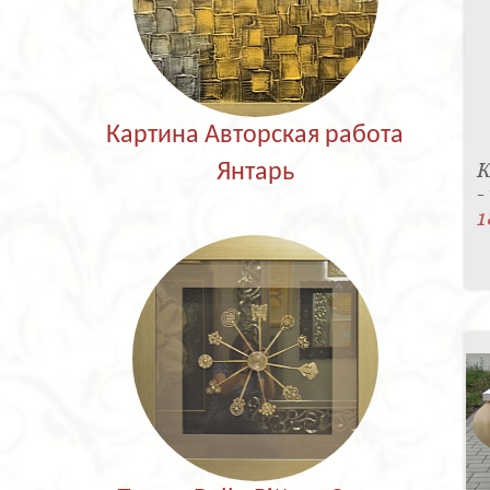
Картина Авторская работа
К
Янтарь
-
1