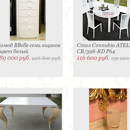
омод BBelle семь ящиков
Стол Connubia ATEL
 цвет белый
CB/398-RD P64
89 000 руб.
116 600 руб.
226 800 руб.
139 920