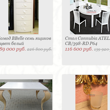
омод BBelle семь ящиков
Стол Connubia ATEL
 цвет белый
CB/398-RD P64
89 000 руб.
116 600 руб.
226 800 руб.
139 920