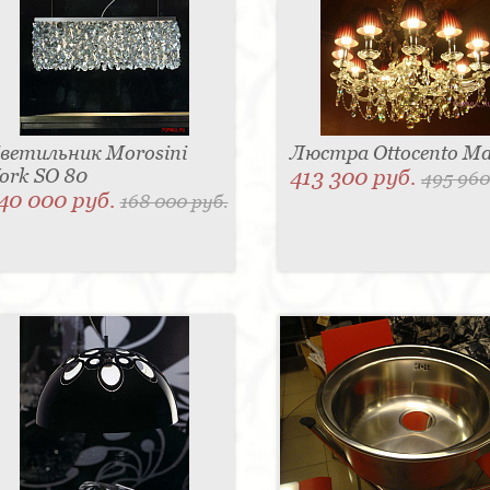
ветильник Morosini
Люстра Ottocento Ma
ork SO 80
413 300 руб.
495 960
40 000 руб.
168 000 руб.