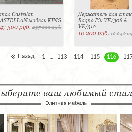
тол Castellan
Держатель для стак
ASTELLAN модель KING
Bagno Piu VE/308 &
47 500 руб.
VE/312
297 000 руб.
10 200 руб.
12 240 ру
Назад
1
113
114
115
116
11
...
ыберите ваш любимый сти
Элитная мебель