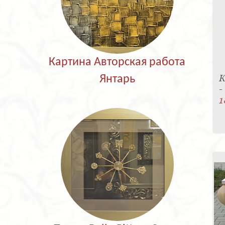
Картина Авторская работа
К
Янтарь
-
1