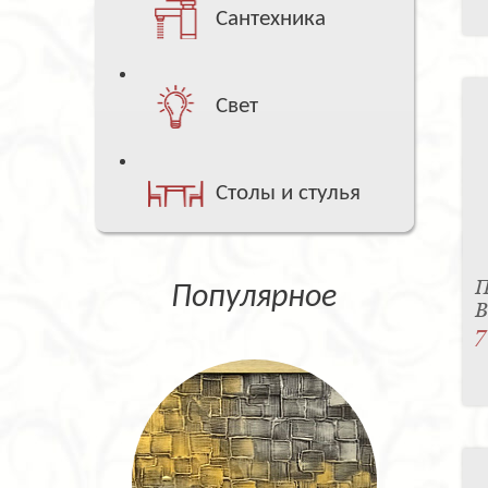
Сантехника
Свет
Столы и стулья
П
Популярное
B
7