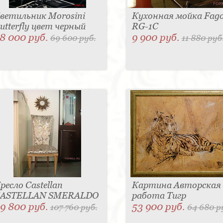
ветильник Morosini
Кухонная мойка Fag
utterfly цвет черный
RG-1C
8 000 руб.
9 900 руб.
69 600 руб.
11 880 руб
ресло Castellan
Картина Авторская
ASTELLAN SMERALDO
работа Тигр
9 800 руб.
53 900 руб.
107 760 руб.
64 680 р