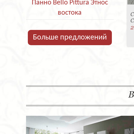
Панно Bello Pittura Этнос
востока
С
C
2
Больше предложений
В