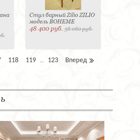
ана
Стул барный Zilio ZILIO
модель BOHEME
48 400 руб.
58 080 руб.
б.
7
118
119
123
Вперед
...
ль