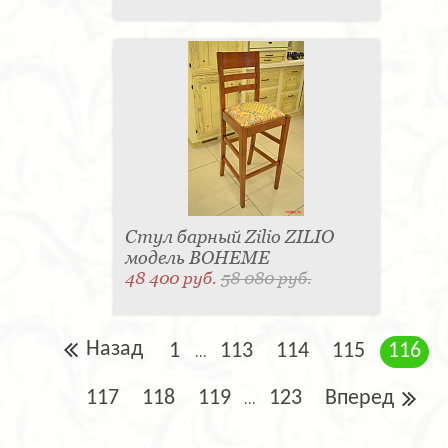
Стул барный Zilio ZILIO
модель BOHEME
48 400 руб.
58 080 руб.
Назад
1
113
114
115
116
...
117
118
119
123
Вперед
...