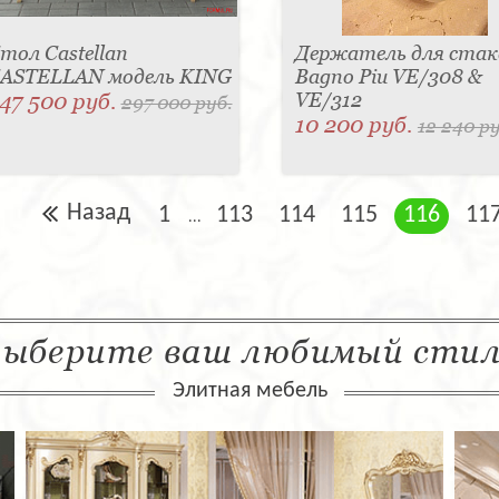
тол Castellan
Держатель для стак
ASTELLAN модель KING
Bagno Piu VE/308 &
47 500 руб.
VE/312
297 000 руб.
10 200 руб.
12 240 ру
Назад
1
113
114
115
116
11
...
ыберите ваш любимый сти
Элитная мебель