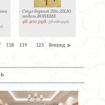
ана
Стул барный Zilio ZILIO
модель BOHEME
48 400 руб.
58 080 руб.
б.
7
118
119
123
Вперед
...
ль