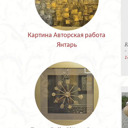
Картина Авторская работа
К
Янтарь
-
1