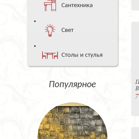
Сантехника
Свет
Столы и стулья
П
Популярное
B
7