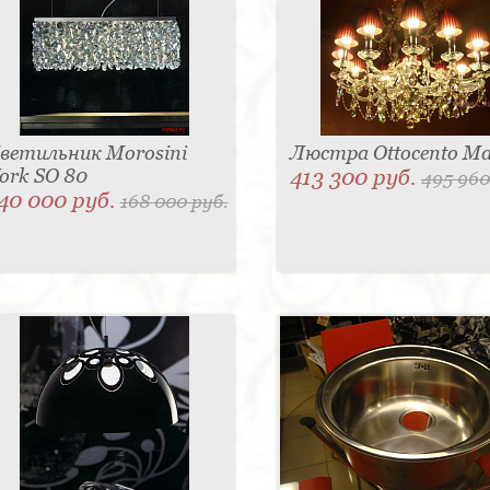
ветильник Morosini
Люстра Ottocento Ma
ork SO 80
413 300 руб.
495 960
40 000 руб.
168 000 руб.