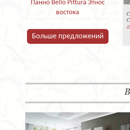
Панно Bello Pittura Этнос
востока
С
C
2
Больше предложений
В