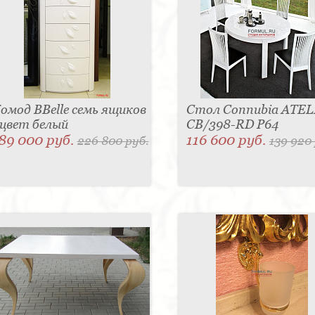
омод BBelle семь ящиков
Стол Connubia ATEL
 цвет белый
CB/398-RD P64
89 000 руб.
116 600 руб.
226 800 руб.
139 920