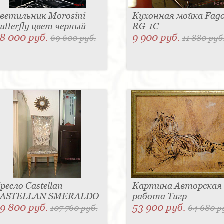
ветильник Morosini
Кухонная мойка Fag
utterfly цвет черный
RG-1C
8 000 руб.
9 900 руб.
69 600 руб.
11 880 руб
ресло Castellan
Картина Авторская
ASTELLAN SMERALDO
работа Тигр
9 800 руб.
53 900 руб.
107 760 руб.
64 680 р