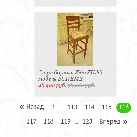
Стул барный Zilio ZILIO
модель BOHEME
48 400 руб.
58 080 руб.
Назад
1
113
114
115
116
...
117
118
119
123
Вперед
...