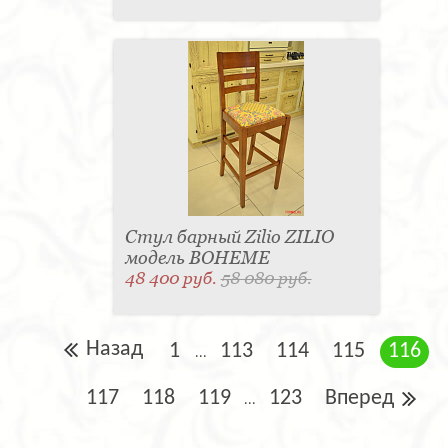
Стул барный Zilio ZILIO
модель BOHEME
48 400 руб.
58 080 руб.
Назад
1
113
114
115
116
...
117
118
119
123
Вперед
...