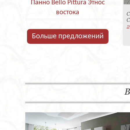
Панно Bello Pittura Этнос
востока
С
C
2
Больше предложений
В