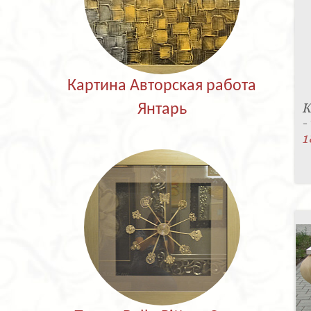
Картина Авторская работа
К
Янтарь
-
1