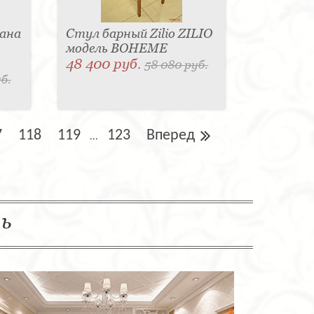
ана
Стул барный Zilio ZILIO
модель BOHEME
48 400 руб.
58 080 руб.
б.
7
118
119
123
Вперед
...
ль