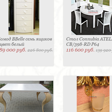
омод BBelle семь ящиков
Стол Connubia ATEL
 цвет белый
CB/398-RD P64
89 000 руб.
116 600 руб.
226 800 руб.
139 920