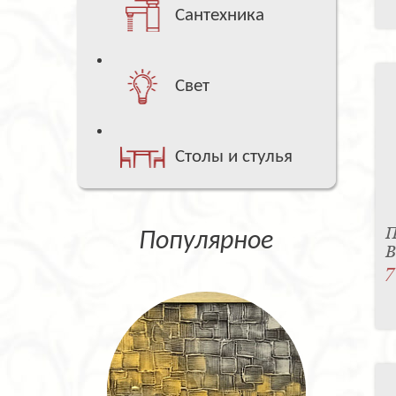
Сантехника
Свет
Столы и стулья
П
Популярное
B
7