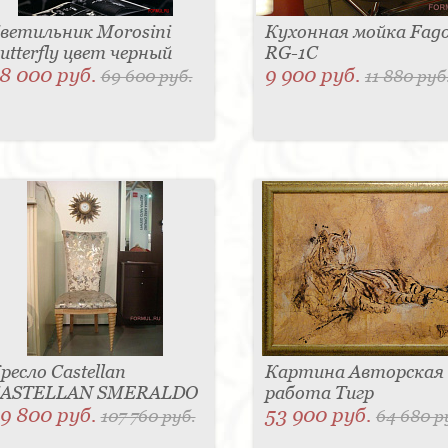
ветильник Morosini
Кухонная мойка Fag
utterfly цвет черный
RG-1C
8 000 руб.
9 900 руб.
69 600 руб.
11 880 руб
ресло Castellan
Картина Авторская
ASTELLAN SMERALDO
работа Тигр
9 800 руб.
53 900 руб.
107 760 руб.
64 680 р