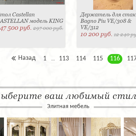
тол Castellan
Держатель для стак
ASTELLAN модель KING
Bagno Piu VE/308 &
47 500 руб.
VE/312
297 000 руб.
10 200 руб.
12 240 ру
Назад
1
113
114
115
116
11
...
ыберите ваш любимый сти
Элитная мебель