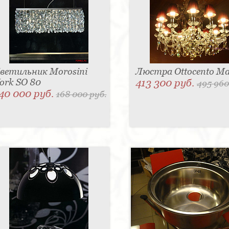
ветильник Morosini
Люстра Ottocento Ma
ork SO 80
413 300 руб.
495 960
40 000 руб.
168 000 руб.