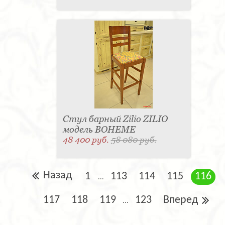
Стул барный Zilio ZILIO
модель BOHEME
48 400 руб.
58 080 руб.
Назад
1
113
114
115
116
...
117
118
119
123
Вперед
...