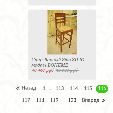
Стул барный Zilio ZILIO
модель BOHEME
48 400 руб.
58 080 руб.
Назад
1
113
114
115
116
...
117
118
119
123
Вперед
...