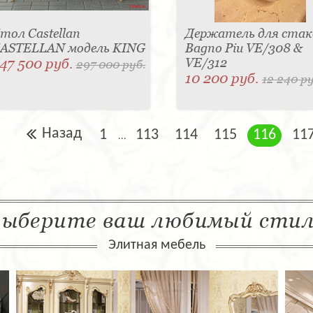
тол Castellan
Держатель для стак
ASTELLAN модель KING
Bagno Piu VE/308 &
47 500 руб.
VE/312
297 000 руб.
10 200 руб.
12 240 ру
Назад
1
113
114
115
116
11
...
ыберите ваш любимый сти
Элитная мебель