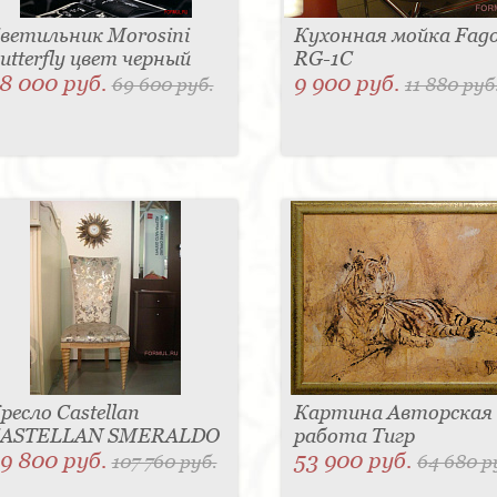
ветильник Morosini
Кухонная мойка Fag
utterfly цвет черный
RG-1C
8 000 руб.
9 900 руб.
69 600 руб.
11 880 руб
ресло Castellan
Картина Авторская
ASTELLAN SMERALDO
работа Тигр
9 800 руб.
53 900 руб.
107 760 руб.
64 680 р