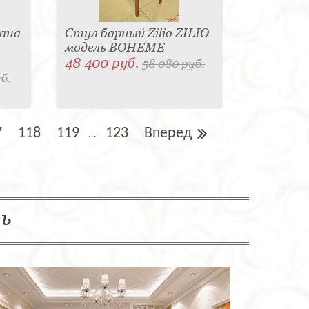
ана
Стул барный Zilio ZILIO
модель BOHEME
48 400 руб.
58 080 руб.
б.
7
118
119
123
Вперед
...
ль