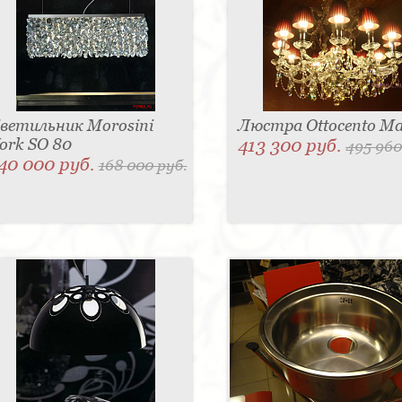
ветильник Morosini
Люстра Ottocento Ma
ork SO 80
413 300 руб.
495 960
40 000 руб.
168 000 руб.