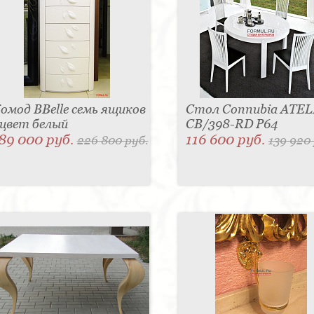
омод BBelle семь ящиков
Стол Connubia ATEL
 цвет белый
CB/398-RD P64
89 000 руб.
116 600 руб.
226 800 руб.
139 920