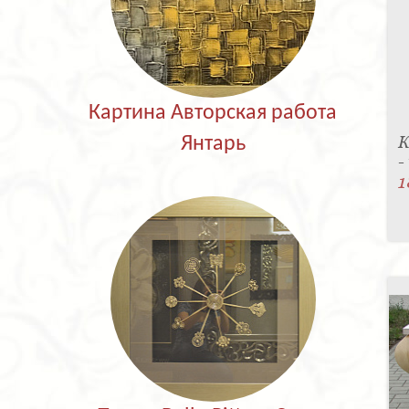
Картина Авторская работа
К
Янтарь
-
1