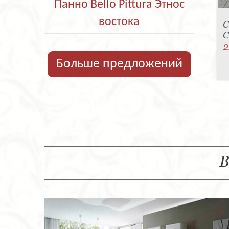
Панно Bello Pittura Этнос
востока
С
C
2
Больше предложений
В