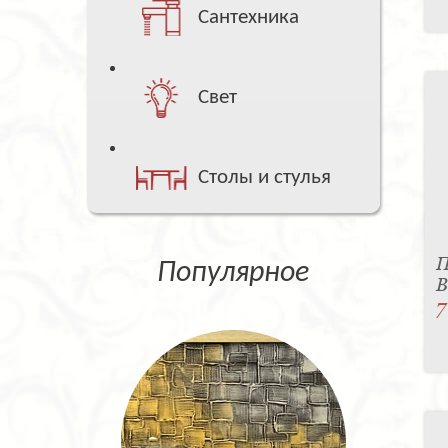
Сантехника
Свет
Столы и стулья
П
Популярное
B
7