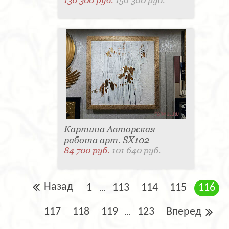
130 300 руб.
156 360 руб.
Картина Авторская
работа арт. SX102
84 700 руб.
101 640 руб.
Назад
1
113
114
115
116
...
117
118
119
123
Вперед
...