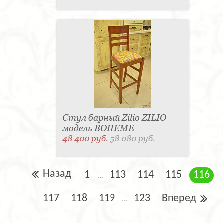
Стул барный Zilio ZILIO
модель BOHEME
48 400 руб.
58 080 руб.
Назад
1
113
114
115
116
...
117
118
119
123
Вперед
...