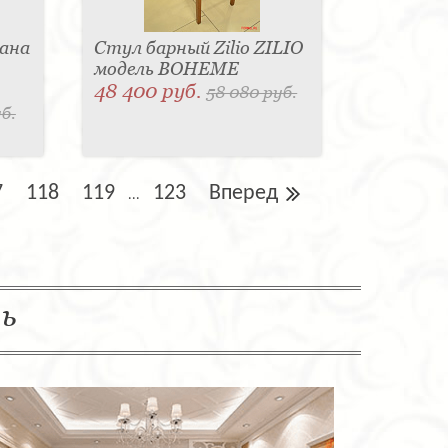
ана
Стул барный Zilio ZILIO
модель BOHEME
48 400 руб.
58 080 руб.
б.
7
118
119
123
Вперед
...
ль