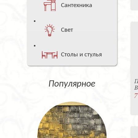
Сантехника
Свет
Столы и стулья
П
Популярное
B
7