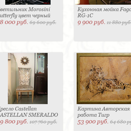
ветильник Morosini
Кухонная мойка Fag
utterfly цвет черный
RG-1C
8 000 руб.
9 900 руб.
69 600 руб.
11 880 руб
ресло Castellan
Картина Авторская
ASTELLAN SMERALDO
работа Тигр
9 800 руб.
53 900 руб.
107 760 руб.
64 680 р