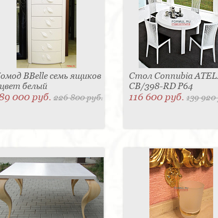
омод BBelle семь ящиков
Стол Connubia ATEL
 цвет белый
CB/398-RD P64
89 000 руб.
116 600 руб.
226 800 руб.
139 920