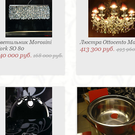
ветильник Morosini
Люстра Ottocento Ma
ork SO 80
413 300 руб.
495 960
40 000 руб.
168 000 руб.