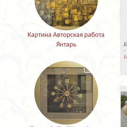
Картина Авторская работа
К
Янтарь
-
1