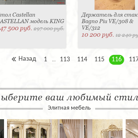
тол Castellan
Держатель для стак
ASTELLAN модель KING
Bagno Piu VE/308 &
47 500 руб.
VE/312
297 000 руб.
10 200 руб.
12 240 ру
Назад
1
113
114
115
116
11
...
ыберите ваш любимый сти
Элитная мебель