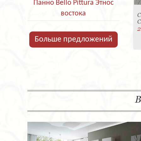
Панно Bello Pittura Этнос
востока
С
C
2
Больше предложений
В