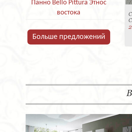
Панно Bello Pittura Этнос
востока
С
C
2
Больше предложений
В