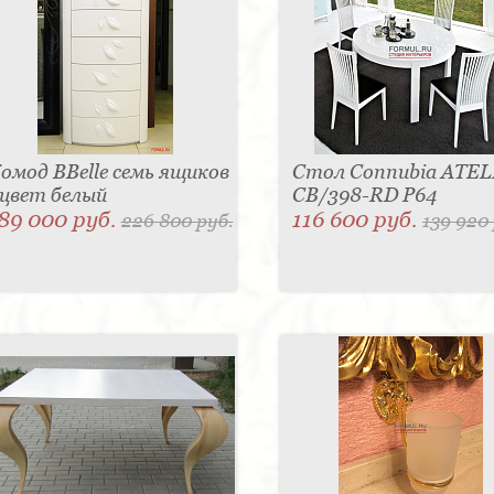
омод BBelle семь ящиков
Стол Connubia ATEL
 цвет белый
CB/398-RD P64
89 000 руб.
116 600 руб.
226 800 руб.
139 920