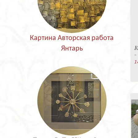
Картина Авторская работа
К
Янтарь
-
1