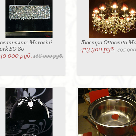
ветильник Morosini
Люстра Ottocento Ma
ork SO 80
413 300 руб.
495 960
40 000 руб.
168 000 руб.