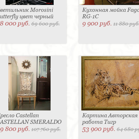
ветильник Morosini
Кухонная мойка Fag
utterfly цвет черный
RG-1C
8 000 руб.
9 900 руб.
69 600 руб.
11 880 руб
ресло Castellan
Картина Авторская
ASTELLAN SMERALDO
работа Тигр
9 800 руб.
53 900 руб.
107 760 руб.
64 680 р