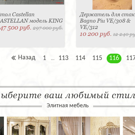
тол Castellan
Держатель для стак
ASTELLAN модель KING
Bagno Piu VE/308 &
47 500 руб.
VE/312
297 000 руб.
10 200 руб.
12 240 ру
Назад
1
113
114
115
116
11
...
ыберите ваш любимый сти
Элитная мебель