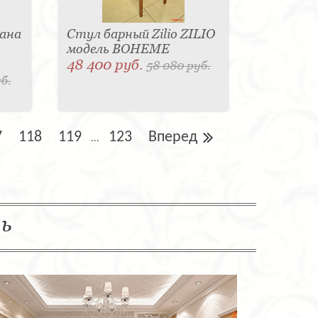
ана
Стул барный Zilio ZILIO
модель BOHEME
48 400 руб.
58 080 руб.
б.
7
118
119
123
Вперед
...
ль