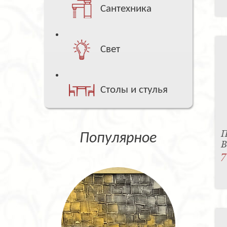
Сантехника
Свет
Столы и стулья
П
Популярное
B
7