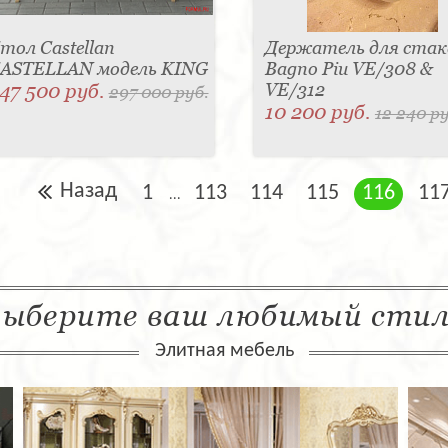
тол Castellan
Держатель для стак
ASTELLAN модель KING
Bagno Piu VE/308 &
47 500 руб.
VE/312
297 000 руб.
10 200 руб.
12 240 ру
Назад
1
113
114
115
116
11
...
ыберите ваш любимый сти
Элитная мебель