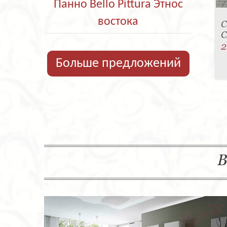
Панно Bello Pittura Этнос
востока
С
C
2
Больше предложений
В