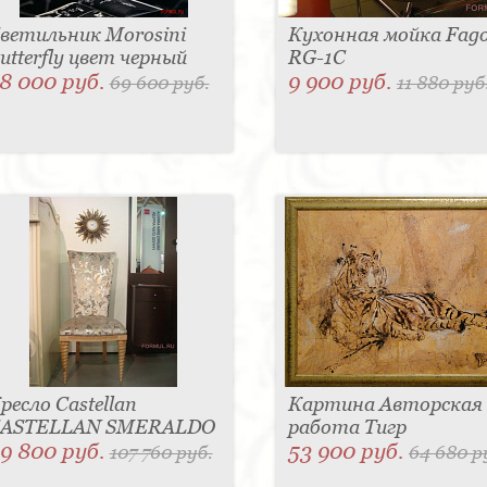
ветильник Morosini
Кухонная мойка Fag
utterfly цвет черный
RG-1C
8 000 руб.
9 900 руб.
69 600 руб.
11 880 руб
ресло Castellan
Картина Авторская
ASTELLAN SMERALDO
работа Тигр
9 800 руб.
53 900 руб.
107 760 руб.
64 680 р