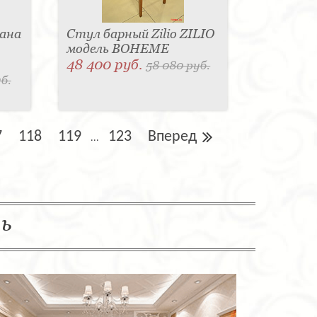
ана
Стул барный Zilio ZILIO
модель BOHEME
48 400 руб.
58 080 руб.
б.
7
118
119
123
Вперед
...
ль