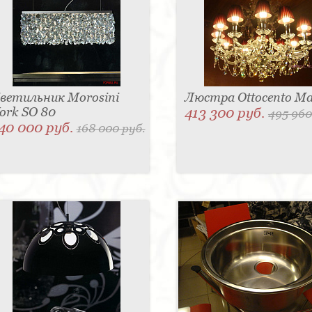
ветильник Morosini
Люстра Ottocento Ma
ork SO 80
413 300 руб.
495 960
40 000 руб.
168 000 руб.