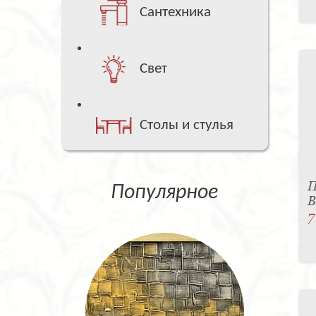
Сантехника
Свет
Столы и стулья
П
Популярное
B
7