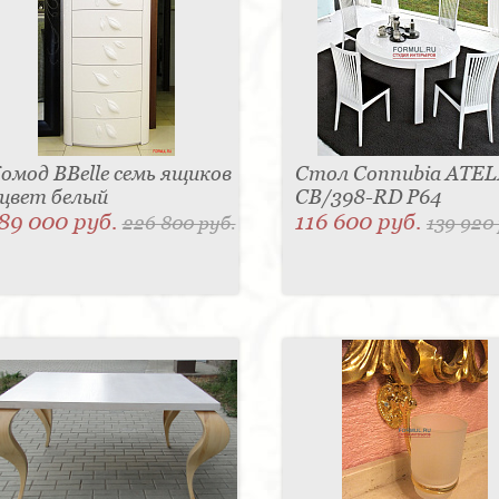
омод BBelle семь ящиков
Стол Connubia ATEL
 цвет белый
CB/398-RD P64
89 000 руб.
116 600 руб.
226 800 руб.
139 920