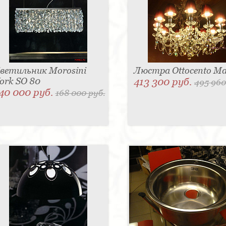
ветильник Morosini
Люстра Ottocento Ma
ork SO 80
413 300 руб.
495 960
40 000 руб.
168 000 руб.