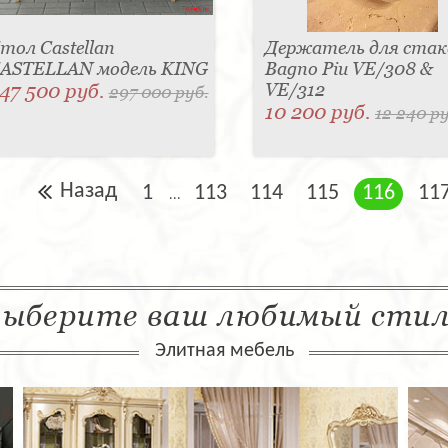
тол Castellan
Держатель для стак
ASTELLAN модель KING
Bagno Piu VE/308 &
47 500 руб.
VE/312
297 000 руб.
10 200 руб.
12 240 ру
Назад
1
113
114
115
116
11
...
ыберите ваш любимый сти
Элитная мебель