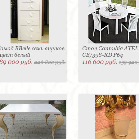
омод BBelle семь ящиков
Стол Connubia ATEL
 цвет белый
CB/398-RD P64
89 000 руб.
116 600 руб.
226 800 руб.
139 920