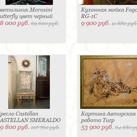
ветильник Morosini
Кухонная мойка Fag
utterfly цвет черный
RG-1C
8 000 руб.
9 900 руб.
69 600 руб.
11 880 руб
ресло Castellan
Картина Авторская
ASTELLAN SMERALDO
работа Тигр
9 800 руб.
53 900 руб.
107 760 руб.
64 680 р