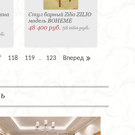
ана
Стул барный Zilio ZILIO
модель BOHEME
48 400 руб.
58 080 руб.
б.
7
118
119
123
Вперед
...
ль