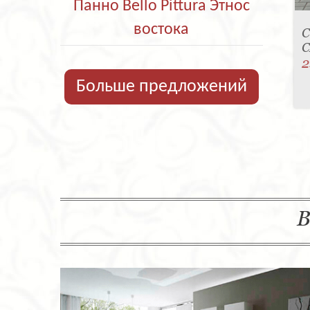
Панно Bello Pittura Этнос
востока
С
C
2
Больше предложений
В