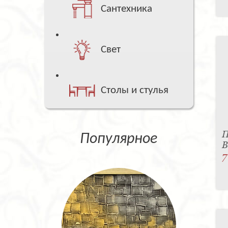
Сантехника
Свет
Столы и стулья
П
Популярное
B
7