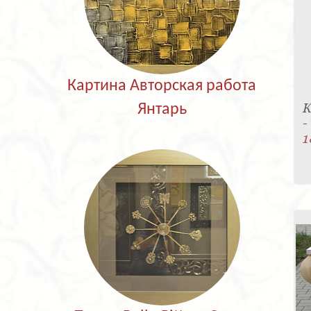
Картина Авторская работа
К
Янтарь
-
1