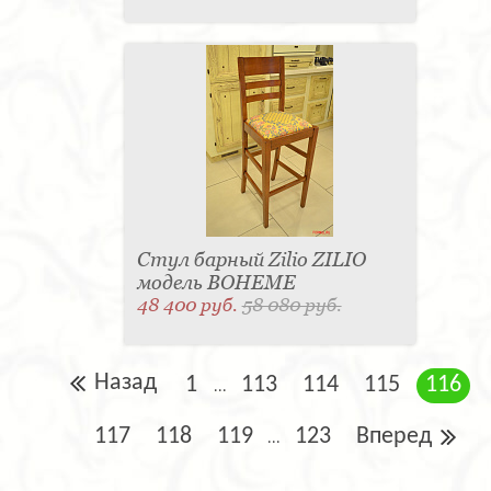
Стул барный Zilio ZILIO
модель BOHEME
48 400 руб.
58 080 руб.
Назад
1
113
114
115
116
...
117
118
119
123
Вперед
...