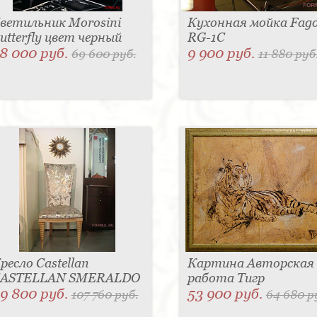
ветильник Morosini
Кухонная мойка Fag
utterfly цвет черный
RG-1C
8 000 руб.
9 900 руб.
69 600 руб.
11 880 руб
ресло Castellan
Картина Авторская
ASTELLAN SMERALDO
работа Тигр
9 800 руб.
53 900 руб.
107 760 руб.
64 680 р