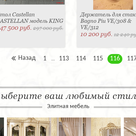
тол Castellan
Держатель для стак
ASTELLAN модель KING
Bagno Piu VE/308 &
47 500 руб.
VE/312
297 000 руб.
10 200 руб.
12 240 ру
Назад
1
113
114
115
116
11
...
ыберите ваш любимый сти
Элитная мебель