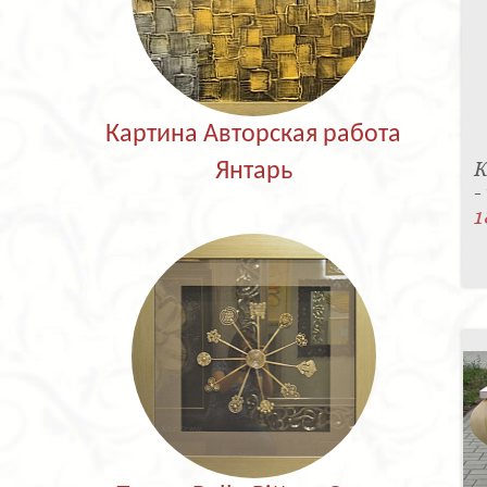
Картина Авторская работа
К
Янтарь
-
1