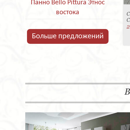
Панно Bello Pittura Этнос
востока
С
C
2
Больше предложений
В