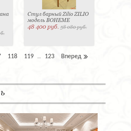
ана
Стул барный Zilio ZILIO
модель BOHEME
48 400 руб.
58 080 руб.
б.
7
118
119
123
Вперед
...
ль