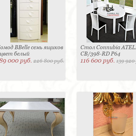
омод BBelle семь ящиков
Стол Connubia ATEL
 цвет белый
CB/398-RD P64
89 000 руб.
116 600 руб.
226 800 руб.
139 920