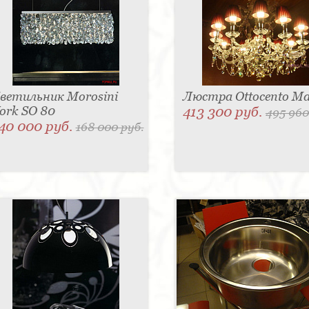
ветильник Morosini
Люстра Ottocento Ma
ork SO 80
413 300 руб.
495 960
40 000 руб.
168 000 руб.