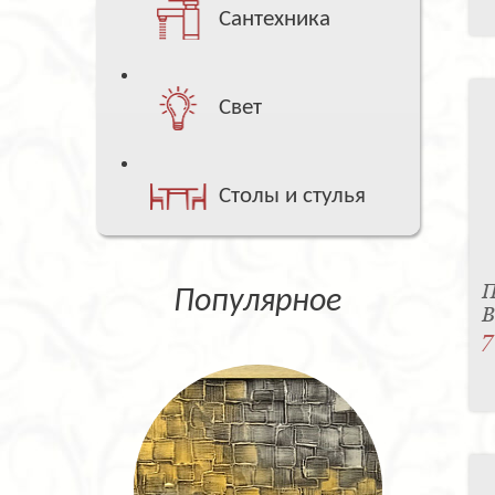
Сантехника
Свет
Столы и стулья
П
Популярное
B
7