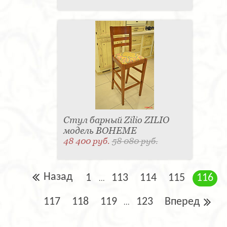
Стул барный Zilio ZILIO
модель BOHEME
48 400 руб.
58 080 руб.
Назад
1
113
114
115
116
...
117
118
119
123
Вперед
...