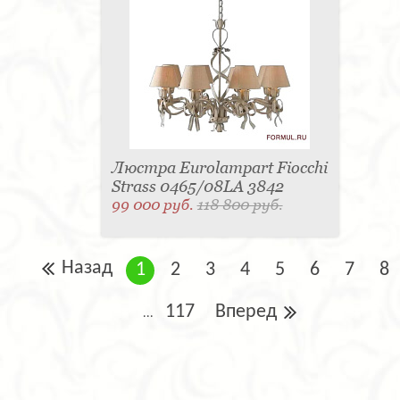
Люстра Eurolampart Fiocchi
Strass 0465/08LA 3842
99 000 руб.
118 800 руб.
Назад
1
2
3
4
5
6
7
8
117
Вперед
...