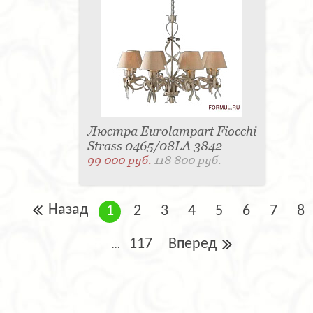
Люстра Eurolampart Fiocchi
Strass 0465/08LA 3842
99 000 руб.
118 800 руб.
Назад
1
2
3
4
5
6
7
8
117
Вперед
...