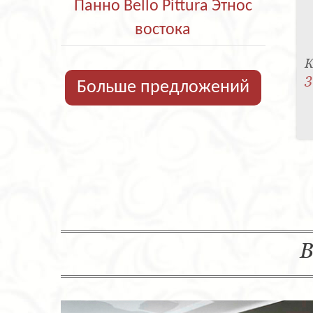
Панно Bello Pittura Этнос
востока
К
3
Больше предложений
В