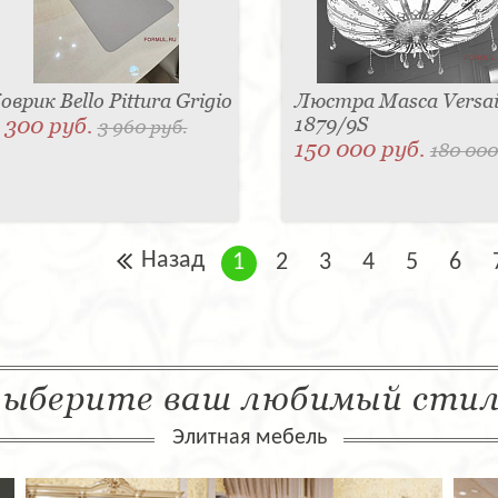
оврик Bello Pittura Grigio
Люстра Masca Versail
 300 руб.
1879/9S
3 960 руб.
150 000 руб.
180 000
Назад
1
2
3
4
5
6
ыберите ваш любимый сти
Элитная мебель