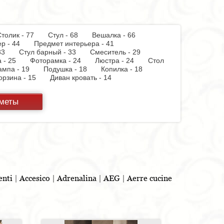
толик - 77
Стул - 68
Вешалка - 66
мер - 44
Предмет интерьера - 41
 - 33
Стул барный - 33
Смеситель - 29
а - 25
Фоторамка - 24
Люстра - 24
Стол
лампа - 19
Подушка - 18
Копилка - 18
орзина - 15
Диван кровать - 14
12
Комплект мебели для ванной - 12
 - 10
Скамья - 10
Блюдо - 10
дметы
ая мойка - 8
Торшер - 8
Стенка - 8
Полка
онт - 8
Тумба для обуви - 7
Шкаф купе - 7
чник - 6
Лоток - 5
Посудомоечная
атель - 4
Раковина - 3
Вытяжка - 3
а - 3
Графин - 3
Пантограф - 3
 - 2
Туалетный столик - 2
Бар - 2
чок - 2
Полотенцесушитель - 2
 - 1
Игрушка - 1
Игрушка - 1
Игрушка - 1
 штор - 1
Мясорубка - 1
Витрина - 1
Ведро
enti
|
Accesico
|
Adrenalina
|
AEG
|
Aerre cucine
таз - 1
Игрушка - 1
Бутылочница - 1
ель для обуви - 1
Шезлонг - 1
Ширма - 1
1
Игрушка - 1
Игрушка - 1
Душевая
ды - 1
Игрушка - 1
Стойка для TV - 1