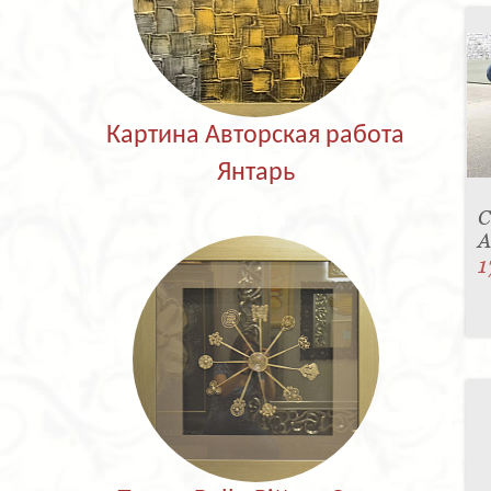
Картина Авторская работа
Янтарь
С
A
1