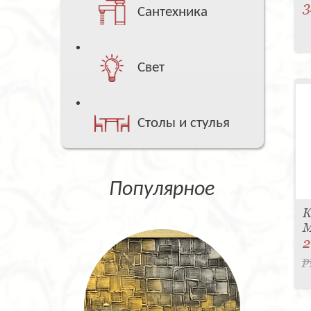
3
Сантехника
Свет
Столы и стулья
Популярное
К
M
2
р