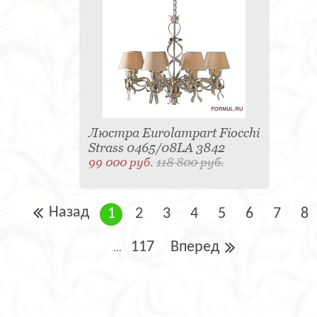
Люстра Eurolampart Fiocchi
Strass 0465/08LA 3842
99 000 руб.
118 800 руб.
Назад
1
2
3
4
5
6
7
8
117
Вперед
...