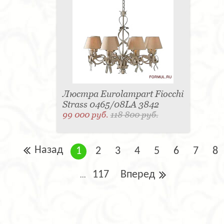
Люстра Eurolampart Fiocchi
Strass 0465/08LA 3842
99 000 руб.
118 800 руб.
Назад
1
2
3
4
5
6
7
8
117
Вперед
...