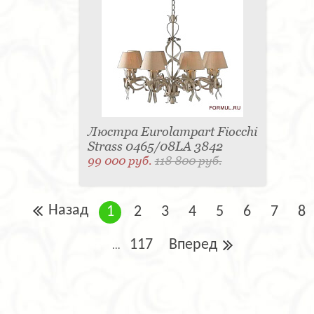
Люстра Eurolampart Fiocchi
Strass 0465/08LA 3842
99 000 руб.
118 800 руб.
Назад
1
2
3
4
5
6
7
8
117
Вперед
...