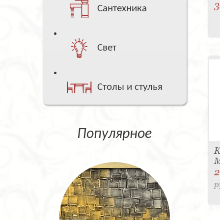
3
Сантехника
Свет
Столы и стулья
Популярное
К
M
2
р