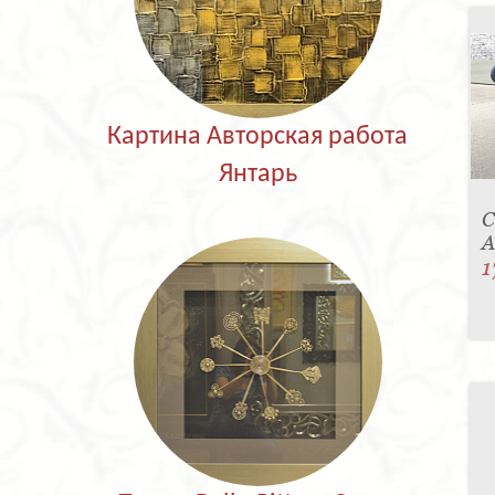
Картина Авторская работа
Янтарь
С
A
1