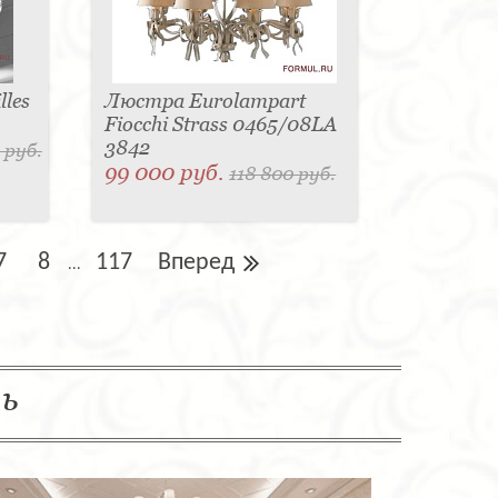
les
Люстра Eurolampart
Fiocchi Strass 0465/08LA
3842
 руб.
99 000 руб.
118 800 руб.
7
8
117
Вперед
...
ль