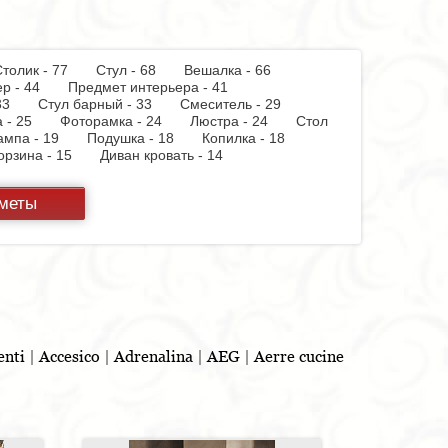
толик - 77
Стул - 68
Вешалка - 66
мер - 44
Предмет интерьера - 41
 - 33
Стул барный - 33
Смеситель - 29
а - 25
Фоторамка - 24
Люстра - 24
Стол
лампа - 19
Подушка - 18
Копилка - 18
орзина - 15
Диван кровать - 14
12
Комплект мебели для ванной - 12
 - 10
Скамья - 10
Блюдо - 10
дметы
ая мойка - 8
Торшер - 8
Стенка - 8
Полка
онт - 8
Тумба для обуви - 7
Шкаф купе - 7
чник - 6
Лоток - 5
Посудомоечная
атель - 4
Раковина - 3
Вытяжка - 3
а - 3
Графин - 3
Пантограф - 3
 - 2
Туалетный столик - 2
Бар - 2
чок - 2
Полотенцесушитель - 2
 - 1
Игрушка - 1
Игрушка - 1
Игрушка - 1
 штор - 1
Мясорубка - 1
Витрина - 1
Ведро
enti
|
Accesico
|
Adrenalina
|
AEG
|
Aerre cucine
таз - 1
Игрушка - 1
Бутылочница - 1
ель для обуви - 1
Шезлонг - 1
Ширма - 1
1
Игрушка - 1
Игрушка - 1
Душевая
ды - 1
Игрушка - 1
Стойка для TV - 1