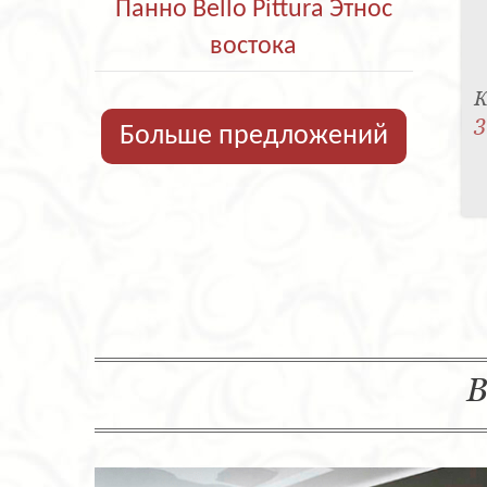
Панно Bello Pittura Этнос
востока
К
3
Больше предложений
В