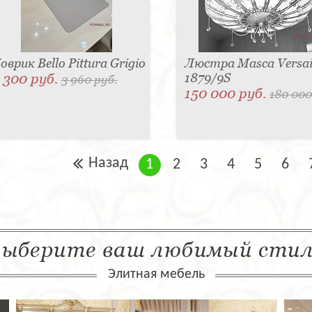
оврик Bello Pittura Grigio
Люстра Masca Versail
 300 руб.
1879/9S
3 960 руб.
150 000 руб.
180 000
Назад
1
2
3
4
5
6
ыберите ваш любимый сти
Элитная мебель