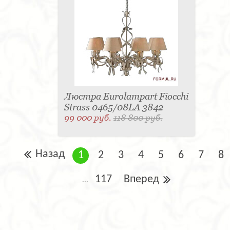
Люстра Eurolampart Fiocchi
Strass 0465/08LA 3842
99 000 руб.
118 800 руб.
Назад
1
2
3
4
5
6
7
8
117
Вперед
...