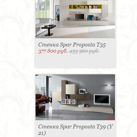
Полотенцедержатель - 4
Раковина - 3
Вытяжка - 3
Матраc - 3
Держатель для
туалетной бумаги - 3
Кассетница - 3
Графин - 3
Пантограф - 3
Поднос - 3
Держатель для стакана - 3
Тумба - 2
Розетка - 2
Туалетный столик - 2
Бар - 2
Стиральная машина - 2
Газетница - 2
Мыльница - 2
Крючок - 2
Полотенцесушитель - 2
Игрушка - 1
Съемник
Стенка Spar Proposta T35
для одежды - 1
Микроволновая печь - 1
377 800 руб.
453 360 руб.
Игрушка - 1
Игрушка - 1
Игрушка - 1
Игрушка - 1
Утюг - 1
Выдвижная система - 1
Карниз для штор - 1
Мясорубка - 1
Витрина - 1
Ведро для мусора - 1
Игрушка - 1
Морозильная камера - 1
Унитаз - 1
Игрушка - 1
Бутылочница - 1
Буфет - 1
Спальня - 1
Держатель для
одежды - 1
Держатель для обуви - 1
Шезлонг - 1
Ширма - 1
Кондиционер - 1
Панель настенная для TV - 1
Игрушка - 1
Игрушка - 1
Игрушка - 1
Душевая кабина - 1
Игрушка - 1
Игрушка - 1
Подогреватель
посуды - 1
Игрушка - 1
Стойка для TV - 1
Стенка Spar Proposta T39 (Y
21)