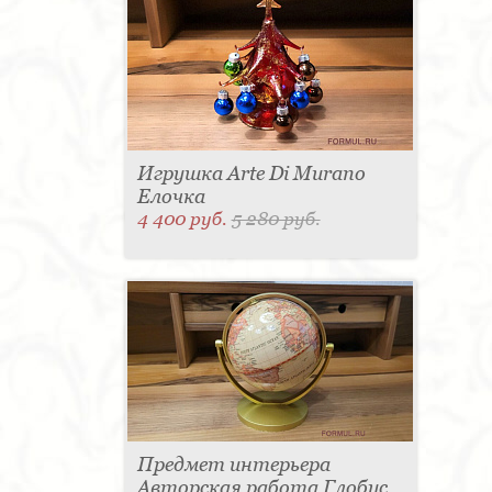
Полотенцедержатель - 4
Раковина - 3
Вытяжка - 3
Матраc - 3
Держатель для
туалетной бумаги - 3
Кассетница - 3
Графин - 3
Пантограф - 3
Поднос - 3
Держатель для стакана - 3
Тумба - 2
Розетка - 2
Туалетный столик - 2
Бар - 2
Стиральная машина - 2
Газетница - 2
Мыльница - 2
Крючок - 2
Полотенцесушитель - 2
Игрушка - 1
Съемник
Игрушка Arte Di Murano
для одежды - 1
Микроволновая печь - 1
Игрушка - 1
Игрушка - 1
Игрушка - 1
Елочка
Игрушка - 1
Утюг - 1
Выдвижная система - 1
4 400 руб.
5 280 руб.
Карниз для штор - 1
Мясорубка - 1
Витрина - 1
Ведро для мусора - 1
Игрушка - 1
Морозильная камера - 1
Унитаз - 1
Игрушка - 1
Бутылочница - 1
Буфет - 1
Спальня - 1
Держатель для
одежды - 1
Держатель для обуви - 1
Шезлонг - 1
Ширма - 1
Кондиционер - 1
Панель настенная для TV - 1
Игрушка - 1
Игрушка - 1
Игрушка - 1
Душевая кабина - 1
Игрушка - 1
Игрушка - 1
Подогреватель
посуды - 1
Игрушка - 1
Стойка для TV - 1
Предмет интерьера
Авторская работа Глобус