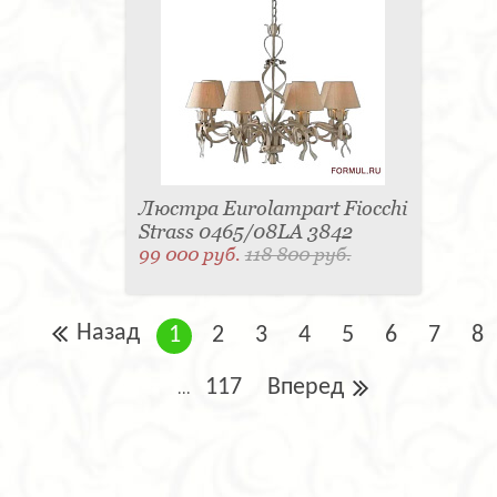
Люстра Eurolampart Fiocchi
Strass 0465/08LA 3842
99 000 руб.
118 800 руб.
Назад
1
2
3
4
5
6
7
8
117
Вперед
...