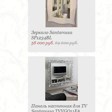
Матраc - 4
Графин - 4
Держатель для
стакана - 4
Панель настенная для TV - 4
Вытяжка - 3
Кассетница - 3
Держатель для
туалетной бумаги - 3
Поднос - 3
Пантограф - 3
Мыльница - 3
Раковина - 3
Унитаз - 2
Кухня - 2
Стиральная машина - 2
Туалетный столик - 2
Тумба - 2
Бар - 2
Карниз для штор - 2
Газетница - 2
Зеркало Santarossa
Крючок - 2
Полотенцесушитель - 2
SP1234BL
Розетка - 2
Игрушка - 1
Игрушка - 1
58 000 руб.
69 600 руб.
Мясорубка - 1
Съемник для одежды - 1
Игрушка - 1
Игрушка - 1
Витрина - 1
Стойка
ресепшен - 1
Морозильная камера - 1
Выдвижная система - 1
Ведро для мусора - 1
Утюг - 1
Игрушка - 1
Игрушка - 1
Держатель
для обуви - 1
Держатель для одежды - 1
Бутылочница - 1
Ширма - 1
Шезлонг - 1
Микроволновая печь - 1
Кондиционер - 1
Душевая кабина - 1
Буфет - 1
Спальня - 1
Игрушка - 1
Игрушка - 1
Игрушка - 1
Игрушка - 1
Игрушка - 1
Игрушка - 1
Подогреватель посуды - 1
Игрушка - 1
Стойка
для TV - 1
Панель настенная для TV
Santarossa TVVGO11FA