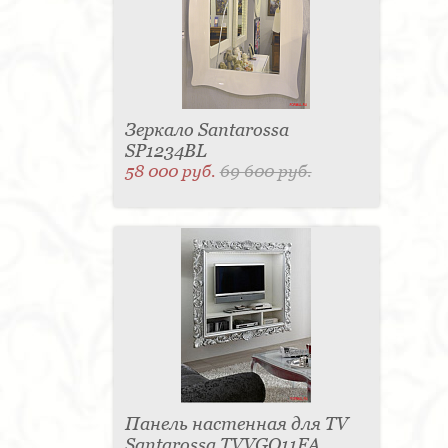
Матраc - 4
Графин - 4
Держатель для
стакана - 4
Панель настенная для TV - 4
Вытяжка - 3
Кассетница - 3
Держатель для
туалетной бумаги - 3
Поднос - 3
Пантограф - 3
Мыльница - 3
Раковина - 3
Унитаз - 2
Кухня - 2
Стиральная машина - 2
Туалетный столик - 2
Тумба - 2
Бар - 2
Карниз для штор - 2
Газетница - 2
Зеркало Santarossa
Крючок - 2
Полотенцесушитель - 2
SP1234BL
Розетка - 2
Игрушка - 1
Игрушка - 1
58 000 руб.
69 600 руб.
Мясорубка - 1
Съемник для одежды - 1
Игрушка - 1
Игрушка - 1
Витрина - 1
Стойка
ресепшен - 1
Морозильная камера - 1
Выдвижная система - 1
Ведро для мусора - 1
Утюг - 1
Игрушка - 1
Игрушка - 1
Держатель
для обуви - 1
Держатель для одежды - 1
Бутылочница - 1
Ширма - 1
Шезлонг - 1
Микроволновая печь - 1
Кондиционер - 1
Душевая кабина - 1
Буфет - 1
Спальня - 1
Игрушка - 1
Игрушка - 1
Игрушка - 1
Игрушка - 1
Игрушка - 1
Игрушка - 1
Подогреватель посуды - 1
Игрушка - 1
Стойка
для TV - 1
Панель настенная для TV
Santarossa TVVGO11FA