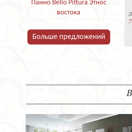
Панно Bello Pittura Этнос
востока
З
7
Больше предложений
В