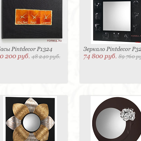
асы Pintdecor P1324
Зеркало Pintdecor P3
0 200 руб.
74 800 руб.
48 240 руб.
89 760 р