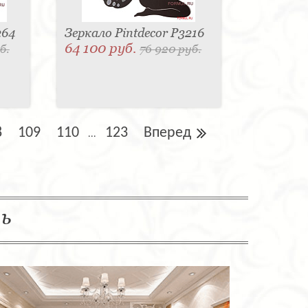
264
Зеркало Pintdecor P3216
64 100 руб.
б.
76 920 руб.
8
109
110
123
Вперед
...
ль