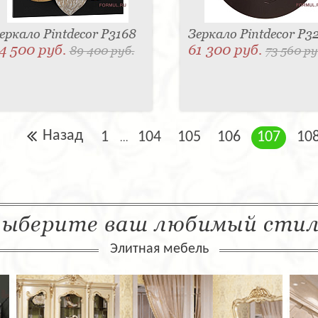
еркало Pintdecor P3168
Зеркало Pintdecor P3
4 500 руб.
61 300 руб.
89 400 руб.
73 560 ру
Назад
1
104
105
106
107
10
...
ыберите ваш любимый сти
Элитная мебель