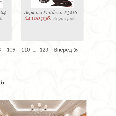
264
Зеркало Pintdecor P3216
64 100 руб.
б.
76 920 руб.
8
109
110
123
Вперед
...
ль