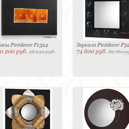
асы Pintdecor P1324
Зеркало Pintdecor P3
0 200 руб.
74 800 руб.
48 240 руб.
89 760 р