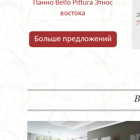
Панно Bello Pittura Этнос
востока
З
7
Больше предложений
В