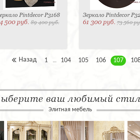
еркало Pintdecor P3168
Зеркало Pintdecor P3
4 500 руб.
61 300 руб.
89 400 руб.
73 560 ру
Назад
1
104
105
106
107
10
...
ыберите ваш любимый сти
Элитная мебель