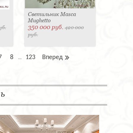
Светильник Masca
Mughetto
350 000 руб.
уб.
420 000
руб.
7
8
123
Вперед
...
ль