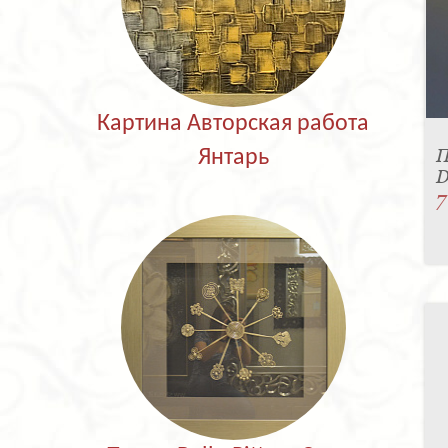
Картина Авторская работа
П
Янтарь
D
7