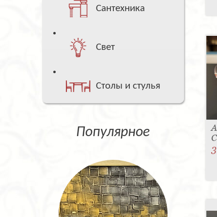
Сантехника
Свет
Столы и стулья
А
Популярное
С
3