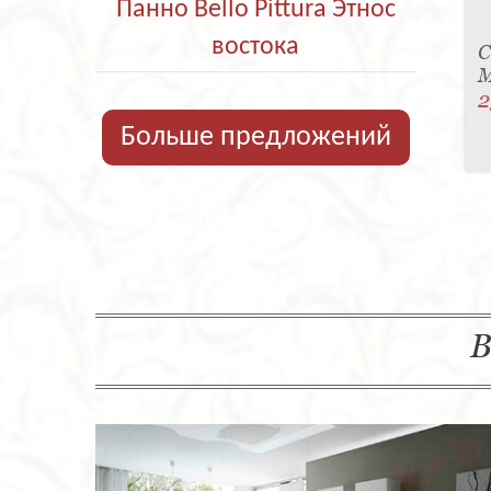
Панно Bello Pittura Этнос
востока
С
M
2
Больше предложений
В