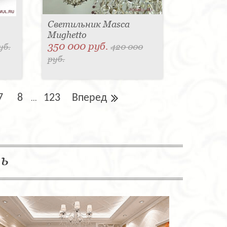
Светильник Masca
Mughetto
350 000 руб.
уб.
420 000
руб.
7
8
123
Вперед
...
ль