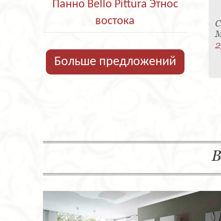
Панно Bello Pittura Этнос
востока
С
M
2
Больше предложений
В