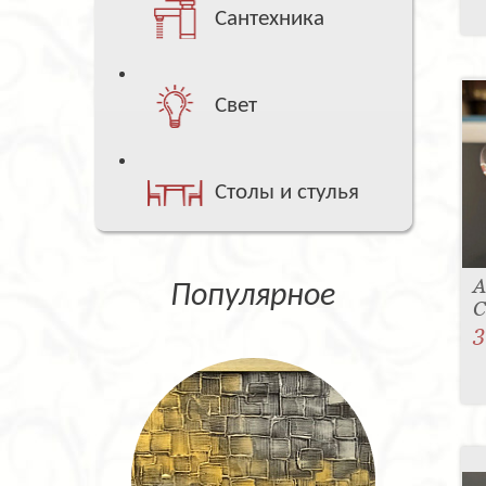
Сантехника
Свет
Столы и стулья
А
Популярное
С
3