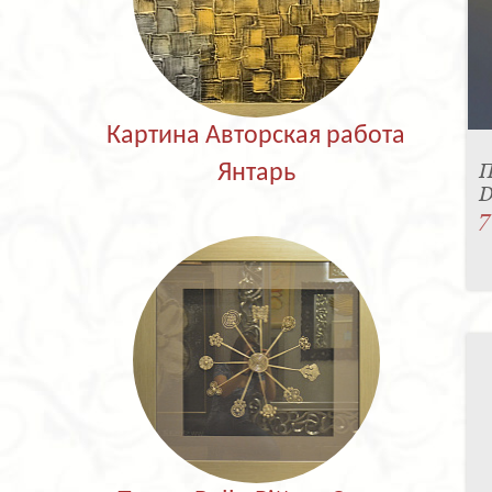
Картина Авторская работа
П
Янтарь
D
7