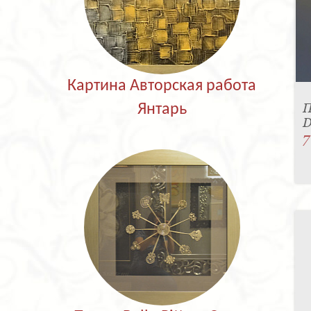
Картина Авторская работа
П
Янтарь
D
7