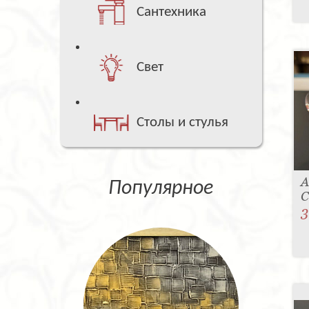
Сантехника
Свет
Столы и стулья
А
Популярное
С
3