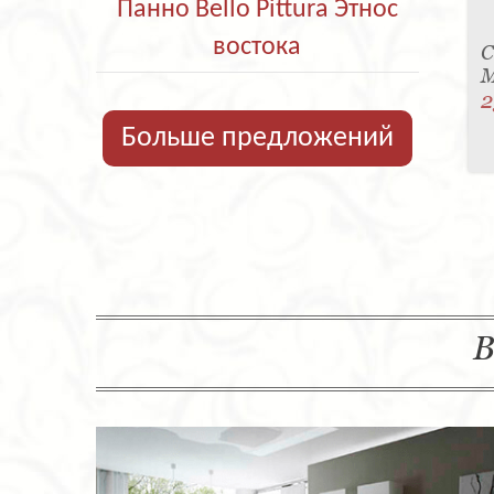
Панно Bello Pittura Этнос
востока
С
M
2
Больше предложений
В