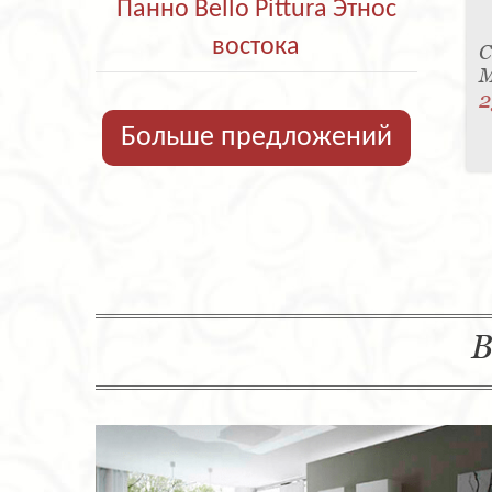
Панно Bello Pittura Этнос
востока
С
M
2
Больше предложений
В