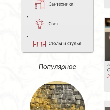
Сантехника
Свет
Столы и стулья
А
Популярное
С
3