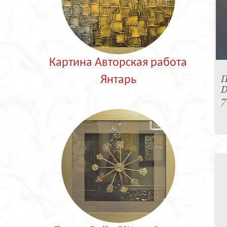
Картина Авторская работа
П
Янтарь
D
7